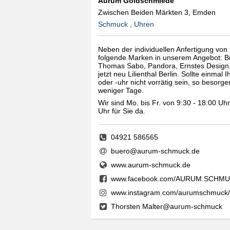
Aurum Goldschmiede
Zwischen Beiden Märkten 3, Emden
Schmuck , Uhren
Neben der individuellen Anfertigung vo
folgende Marken in unserem Angebot: B
Thomas Sabo, Pandora, Ernstes Design
jetzt neu Lilienthal Berlin. Sollte einm
oder -uhr nicht vorrätig sein, so besorge
weniger Tage.
Wir sind Mo. bis Fr. von 9:30 - 18:00 Uh
Uhr für Sie da.
04921 586565
buero@aurum-schmuck.de
www.aurum-schmuck.de
www.facebook.com/AURUM.SCHMU
www.instagram.com/aurumschmuck/
Thorsten Malter@aurum-schmuck